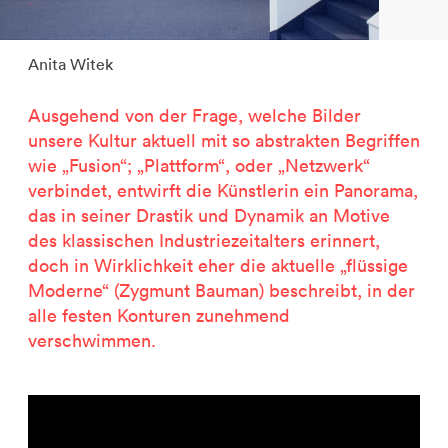
2500 Jahre Salzbergbau
Kastor & Pollux
Anita Witek
Dominique Perrault
Orte für Menschen
Ausgehend von der Frage, welche Bilder
Beweis einer Außenwelt
unsere Kultur aktuell mit so abstrakten Begriffen
Garant-Matrix
wie „Fusion“; „Plattform“, oder „Netzwerk“
Nature on Stage
verbindet, entwirft die Künstlerin ein Panorama,
Wertzeichen Europa
das in seiner Drastik und Dynamik an Motive
Die besondere Bibliothek
des klassischen Industriezeitalters erinnert,
Porsche-Museum
doch in Wirklichkeit eher die aktuelle „flüssige
Artstripe
Moderne“ (Zygmunt Bauman) beschreibt, in der
Stealing Eyeballs
alle festen Konturen zunehmend
verschwimmen.