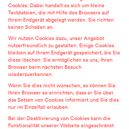
Cookies. Dabei handelt es sich um kleine
2500 Jahre Salzbergbau
Textdateien, die mit Hilfe des Browsers auf
Kastor & Pollux
Ihrem Endgerät abgelegt werden. Sie richten
Dominique Perrault
keinen Schaden an.
Orte für Menschen
Beweis einer Außenwelt
Wir nutzen Cookies dazu, unser Angebot
Garant-Matrix
nutzerfreundlich zu gestalten. Einige Cookies
Nature on Stage
bleiben auf Ihrem Endgerät gespeichert, bis Sie
Wertzeichen Europa
diese löschen. Sie ermöglichen es uns, Ihren
Die besondere Bibliothek
Browser beim nächsten Besuch
Porsche-Museum
wiederzuerkennen.
Artstripe
Wenn Sie dies nicht wünschen, so können Sie
Stealing Eyeballs
Ihren Browser so einrichten, dass er Sie über
das Setzen von Cookies informiert und Sie dies
nur im Einzelfall erlauben.
Bei der Deaktivierung von Cookies kann die
Funktionalität unserer Website eingeschränkt