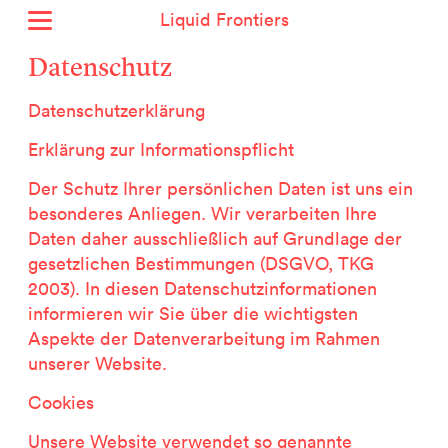
Liquid Frontiers
Home
Datenschutz
Aktuell
Datenschutzerklärung
Archiv
Über uns
Erklärung zur Informationspflicht
Kontext
Der Schutz Ihrer persönlichen Daten ist uns ein
Kontakt
besonderes Anliegen. Wir verarbeiten Ihre
Daten daher ausschließlich auf Grundlage der
English
gesetzlichen Bestimmungen (DSGVO, TKG
2003). In diesen Datenschutzinformationen
Selected Projects :
informieren wir Sie über die wichtigsten
Growing the City Farm
Aspekte der Datenverarbeitung im Rahmen
ERSTE Stiftung
unserer Website.
EVVA - Permanent Progress
Miba Panorama
Cookies
Helle Not
Unsere Website verwendet so genannte
P2 - Urbaner Hybrid