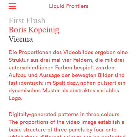
Liquid Frontiers
Home
First Flush
News
Boris Kopeinig
Archive
Vienna
About
Context
Die Proportionen des Videobildes ergeben eine
Contact
Struktur aus drei mal vier Feldern, die mit drei
unterschiedlichen Farben bespielt werden.
Deutsch
Aufbau und Aussage der bewegten Bilder sind
fast identisch: im Spalt dazwischen pulsiert ein
dynamisches Muster als abstraktes variables
Selected Projects :
Logo.
Growing the City Farm
ERSTE Foundation
EVVA - Permanent Progress
Digitally-generated patterns in three colours.
Miba Panorama
The proportions of the video image establish a
Helle Not
basic structure of three panels by four onto
P2 - Urban hybrid